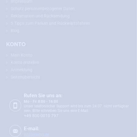
Impressum
Schutz personenbezogener Daten
Reklamation und Rücksendung
5 Tipps zum Parken und Rückwärtsfahren
Blog
KONTO
Mein Konto
Konto erstellen
Anmeldung
Seitenübersicht
Rufen Sie uns an:
Mo - Fr: 8:00 - 16:00
Unser telefonischer Support wird bis zum 24.07. nicht verfügbar
sein. Bitte schreiben Sie uns eine E-Mail.
+49 800 0010 797
E-mail:
info@vestys.de