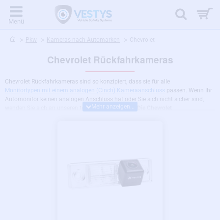
home
Pkw
Kameras nach Automarken
Chevrolet
Chevrolet Rückfahrkameras
Chevrolet Rückfahrkameras sind so konzipiert, dass sie für alle
Monitortypen mit einem analogen (Cinch) Kameraanschluss
passen. Wenn Ihr
Automonitor keinen analogen Anschluss hat oder Sie sich nicht sicher sind,
wenden Sie sich an unseren technischen Support.
Die Chevrolet
Rückfahrkameras lassen sich einfach durch Austausch der
Nummernschildbeleuchtung, oder durch Austausch des Kofferraumgriffs.
Alle
Chevrolet Rückfahrkameras verfügen über hochwertige Weitwinkeloptik,
Nachtsicht, Einbau ins Auto ohne Bohren und höchsten Schutz vor Staub und
Wasser. Bei einer Rückfahrkamera für Modelle der Marke Chevrolet kann je nach
Fahrzeugtyp zwischen mehreren Ausführungen, der
Nummernschildbeleuchtung per Glühlampe oder der LED-
Nummernschildbeleuchtung gewählt werden.
Wir können Erweiterungen in alle
Rückfahrkameras einbauen, wie z.B. den Nachtmodus mit zusätzlicher 4-LED-
Beleuchtung, zusätzlicher IR-LED-Beleuchtung, oder dynamischen Hilfslinien,
die sich in Abhängigkeit von der Bewegung des Fahrzeugs mitbewegen.