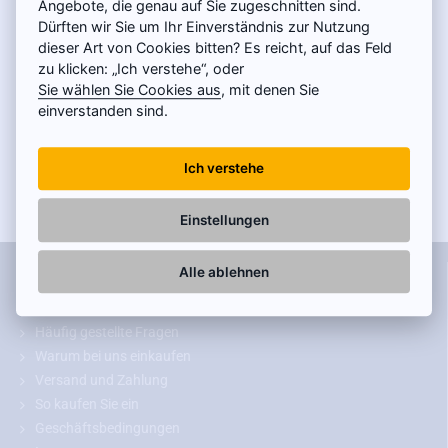
Angebote, die genau auf Sie zugeschnitten sind.
Chevrolet Rückfahrkamera -
Modell 2
Dürften wir Sie um Ihr Einverständnis zur Nutzung
dieser Art von Cookies bitten? Es reicht, auf das Feld
zu klicken: „Ich verstehe“, oder
Aveo und Cruze
Sie wählen Sie Cookies aus
, mit denen Sie
einverstanden sind.
49 €
Ich verstehe
Einstellungen
Informationen
Alle ablehnen
Kontakt
Häufig gestellte Fragen
Warum bei uns einkaufen
Versand und Zahlung
So kaufen Sie ein
Geschäftsbedingungen