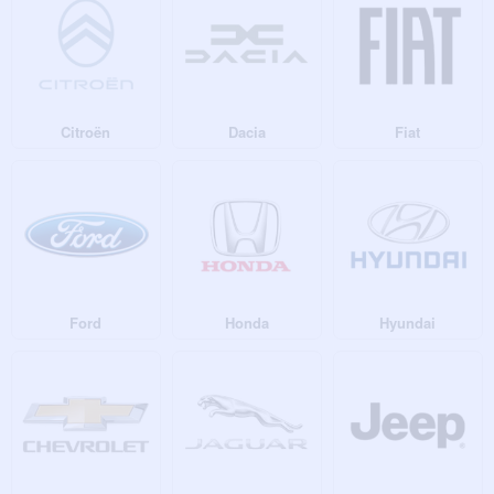
Wer eine
Rückfahrkamera nach Automarke
auswählt, profitiert von einer
optimalen Passform und einer einfachen Montage. Die speziell für bestimmte
Fahrzeugmodelle entwickelten Kameras fügen sich harmonisch in das
Fahrzeugdesign ein und ermöglichen eine professionelle Nachrüstung ohne
aufwendige Umbauten. Mit einer
Vestys Rückfahrkamera
erhalten Sie eine
zuverlässige Lösung mit hoher Bildqualität, langer Lebensdauer und einer
Citroën
Dacia
Fiat
großen Auswahl an kompatiblen Modellen.
Neben Rückfahrkameras suchen viele Autofahrer auch nach
Parksensoren
.
Diese ergänzen eine Rückfahrkamera ideal, da sie Hindernisse zusätzlich
akustisch oder optisch melden. Die Kombination aus Rückfahrkamera und
Parksensoren bietet maximalen Komfort beim Einparken und sorgt für ein noch
höheres Sicherheitsniveau. Deshalb finden Sie bei Vestys nicht nur die
passende
Rückfahrkamera nach Automarke
, sondern auch hochwertige
Parksensoren für eine umfassende Parkhilfe.
Ford
Honda
Hyundai