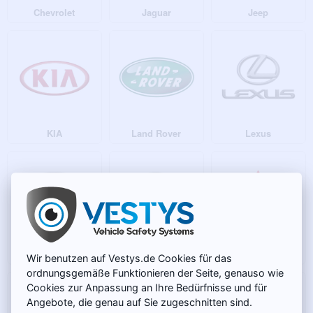
Chevrolet
Jaguar
Jeep
KIA
Land Rover
Lexus
Mazda
Mercedes-Benz
Mitsubishi
Wir benutzen auf Vestys.de Cookies für das
ordnungsgemäße Funktionieren der Seite, genauso wie
Cookies zur Anpassung an Ihre Bedürfnisse und für
Angebote, die genau auf Sie zugeschnitten sind.