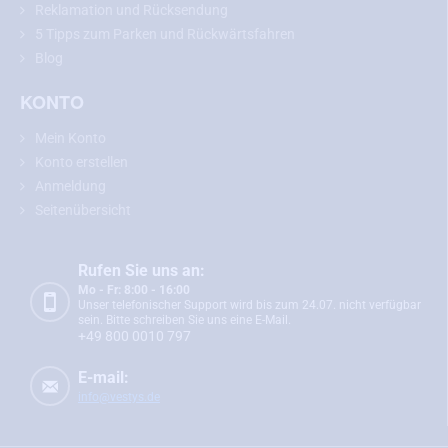
Reklamation und Rücksendung
5 Tipps zum Parken und Rückwärtsfahren
Blog
KONTO
Mein Konto
Konto erstellen
Anmeldung
Seitenübersicht
Rufen Sie uns an:
Mo - Fr: 8:00 - 16:00
Unser telefonischer Support wird bis zum 24.07. nicht verfügbar
sein. Bitte schreiben Sie uns eine E-Mail.
+49 800 0010 797
E-mail:
info@vestys.de