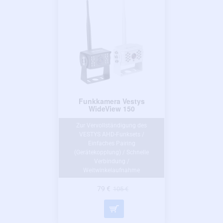
Funkkamera Vestys
WideView 150
Zur Vervollständigung des
VESTYS AHD-Funksets /
Einfaches Pairing
(Gerätekopplung) / Schnelle
Verbindung /
Weitwinkelaufnahme
79 €
105 €