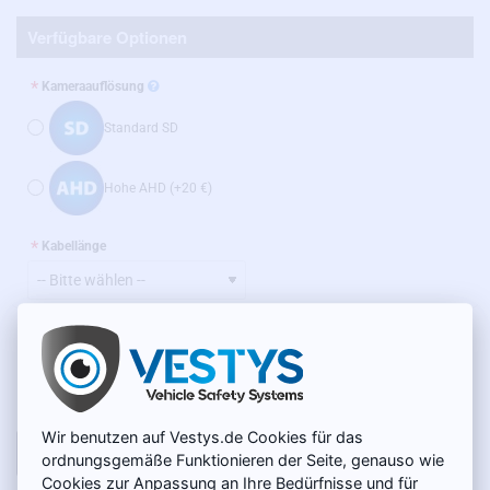
Verfügbare Optionen
Kameraauflösung
Standard SD
Hohe AHD
(+20 €)
Kabellänge
AUF LAGER
159 €
MODELL:
CC-011
Netto 133,61 €
Wir benutzen auf Vestys.de Cookies für das
IN DEN WARENKORB
ordnungsgemäße Funktionieren der Seite, genauso wie
Cookies zur Anpassung an Ihre Bedürfnisse und für