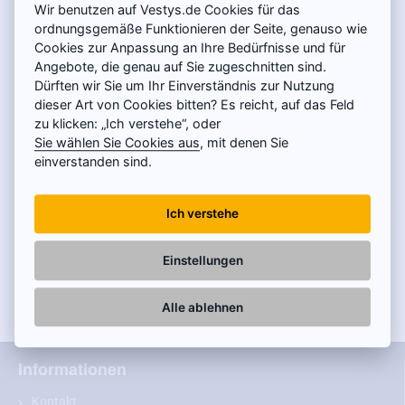
Wir benutzen auf Vestys.de Cookies für das
Jedes Auto wartet auf seine
ordnungsgemäße Funktionieren der Seite, genauso wie
Kamera
Cookies zur Anpassung an Ihre Bedürfnisse und für
Haben Sie keine Kamera oder keinen Monitor
Angebote, die genau auf Sie zugeschnitten sind.
gefunden, der zu Ihrem Auto passt? Schreiben
Dürften wir Sie um Ihr Einverständnis zur Nutzung
Sie uns das konkrete Modell und Baujahr des
dieser Art von Cookies bitten? Es reicht, auf das Feld
Autos und wir finden die für Sie am besten
zu klicken: „Ich verstehe“, oder
geeignete Lösung.
Sie wählen Sie Cookies aus
, mit denen Sie
einverstanden sind.
Maßgeschneiderte
Berechnung
Ich verstehe
Wenn Sie an einer größeren Warenmenge oder
nicht standardmäßigen Waren interessiert sind,
können wir eine auf Ihre Anforderungen
Einstellungen
zugeschnittene Kalkulation erstellen.
Alle ablehnen
Informationen
Kontakt