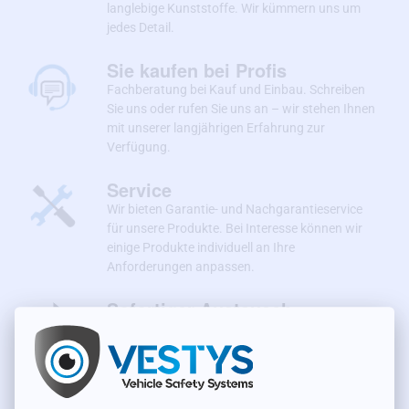
langlebige Kunststoffe. Wir kümmern uns um
jedes Detail.
Sie kaufen bei Profis
Fachberatung bei Kauf und Einbau. Schreiben
Sie uns oder rufen Sie uns an – wir stehen Ihnen
mit unserer langjährigen Erfahrung zur
Verfügung.
Service
Wir bieten Garantie- und Nachgarantieservice
für unsere Produkte. Bei Interesse können wir
einige Produkte individuell an Ihre
Anforderungen anpassen.
Sofortiger Austausch
Sollte die von Ihnen bestellte Ware nicht zu
Ihnen passen, schicken Sie sie an uns zurück
und wir tauschen sie umgehend portofrei für
Sie um.