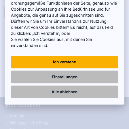
ordnungsgemäße Funktionieren der Seite, genauso wie
Cookies zur Anpassung an Ihre Bedürfnisse und für
IN DEN WARENKORB
Angebote, die genau auf Sie zugeschnitten sind.
Dürften wir Sie um Ihr Einverständnis zur Nutzung
dieser Art von Cookies bitten? Es reicht, auf das Feld
PRODUKTBESCHREIBUNG
zu klicken: „Ich verstehe“, oder
Sie wählen Sie Cookies aus
, mit denen Sie
einverstanden sind.
Universalkamera für Lkw Vestys Classic ist
geeignet als:
Ich verstehe
Rückfahrkamera
Kamera zur Überwachung der Ereignisse rund um das Fahrzeug
Einstellungen
Kamera zur Überwachung des Frachtraums
TECHNISCHE INFORMATIONEN
Alle ablehnen
Informationen
Universalkamera für Lkw Vestys Classic
Kontakt
Die Universalkamera Vestys Classic für Lkw
im klassischen
Häufig gestellte Fragen
Design
ist trotz ihres günstigen Preises sehr hochwertig und