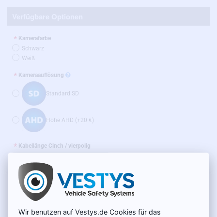
Verfügbare Optionen
Kamerafarbe
Schwarz
Weiß
Kameraauflösung
Standard SD
Hohe AHD
(+20 €)
Kabellänge Cinch / vierpolig
AUF LAGER
109 €
MODELL:
CC-012
Netto 91,60 €
Wir benutzen auf Vestys.de Cookies für das