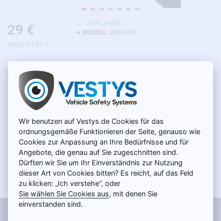
AUF LAGER
29 €
MODELL:
ADP-026
Netto 24,37 €
IN DEN WARENKORB
PRODUKTBESCHREIBUNG
Wir benutzen auf Vestys.de Cookies für das
Reduktion zum Anschluss der Rückfahrkamera an die
ordnungsgemäße Funktionieren der Seite, genauso wie
Originalsysteme für Mazda (hatchback 2013 - 2018). Mit Hilfe
Cookies zur Anpassung an Ihre Bedürfnisse und für
dieses Adapters können Sie die Rückfahrkamera anschließen, ohne
Angebote, die genau auf Sie zugeschnitten sind.
die Verkabelung im Fahrzeug zu beschädigen. Das Bild der
Dürften wir Sie um Ihr Einverständnis zur Nutzung
Rückfahrkamera wird nach dem Einlegen des Rückwärtsgangs
dieser Art von Cookies bitten? Es reicht, auf das Feld
automatisch auf dem Originaldisplay angezeigt. Die
zu klicken: „Ich verstehe“, oder
Stromversorgung der Rückfahrkamera erfolgt über einen 20-
Sie wählen Sie Cookies aus
, mit denen Sie
poligen Stecker, wie im Anschlussplan dargestellt, wodurch alle
einverstanden sind.
Informationen
Steuerfunktionen im Mediensystem des Fahrzeugs erhalten