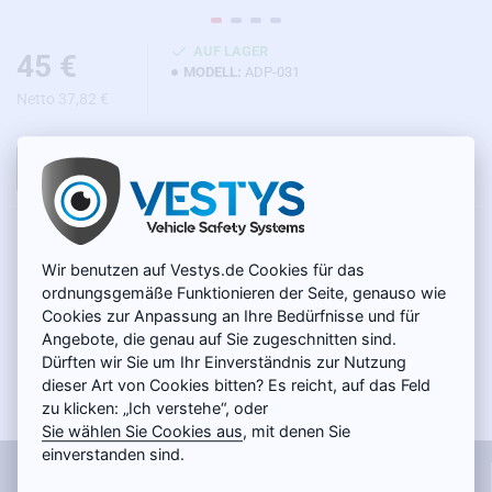
AUF LAGER
45 €
MODELL:
ADP-031
Netto 37,82 €
IN DEN WARENKORB
PRODUKTBESCHREIBUNG
Wir benutzen auf Vestys.de Cookies für das
Adapter „Video in Motion“ zum Anschluss der Rückfahrkamera an
ordnungsgemäße Funktionieren der Seite, genauso wie
die Originalsysteme Toyota Touch 2, Touch 2 Go, Touch 2 Go Plus,
Cookies zur Anpassung an Ihre Bedürfnisse und für
Entune 2.0 und Link. Mit Hilfe dieses Adapters können Sie die
Angebote, die genau auf Sie zugeschnitten sind.
Rückfahrkamera anschließen, ohne die Verkabelung im Fahrzeug
Dürften wir Sie um Ihr Einverständnis zur Nutzung
zu beschädigen. Sie können auch ein Videosystem mit Audio
dieser Art von Cookies bitten? Es reicht, auf das Feld
anschließen, um während der Fahrt Filme anzusehen. Nach dem
zu klicken: „Ich verstehe“, oder
Anschließen wird automatisch das Symbol „AV-Eingang“ auf dem
Sie wählen Sie Cookies aus
, mit denen Sie
Monitor aktiviert und Video in Bewegung erlaubt. Dank dieses
einverstanden sind.
Informationen
Kabels erhalten Sie einen voll funktionsfähigen AV-Eingang mit der