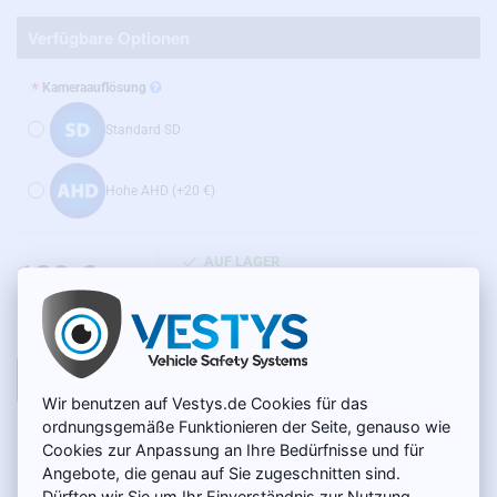
Verfügbare Optionen
Kameraauflösung
Standard SD
Hohe AHD
(+20 €)
AUF LAGER
130 €
MODELL:
BC-018
Netto 109,24 €
IN DEN WARENKORB
Wir benutzen auf Vestys.de Cookies für das
ordnungsgemäße Funktionieren der Seite, genauso wie
Cookies zur Anpassung an Ihre Bedürfnisse und für
PRODUKTBESCHREIBUNG
Angebote, die genau auf Sie zugeschnitten sind.
Dürften wir Sie um Ihr Einverständnis zur Nutzung