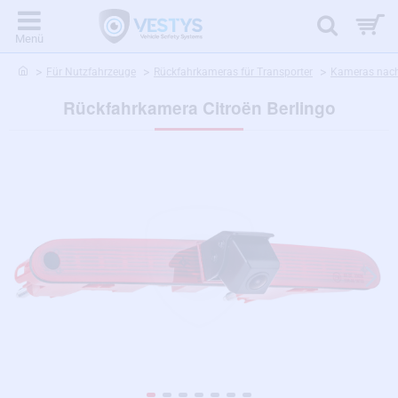
home
Für Nutzfahrzeuge
Rückfahrkameras für Transporter
Kameras nach
Rückfahrkamera Citroën Berlingo