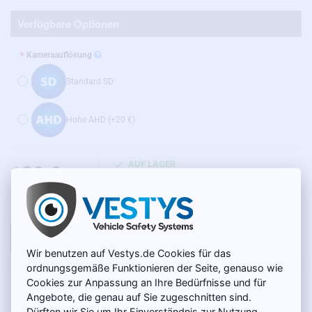
Verfügbare Optionen
Kameraauflösung
Standard SD
Hohe AHD
(+20 €)
AUF LAGER
130 €
MODELL:
BC-017
Netto 109,24 €
IN DEN WARENKORB
Wir benutzen auf Vestys.de Cookies für das
ordnungsgemäße Funktionieren der Seite, genauso wie
Cookies zur Anpassung an Ihre Bedürfnisse und für
PRODUKTBESCHREIBUNG
Angebote, die genau auf Sie zugeschnitten sind.
Dürften wir Sie um Ihr Einverständnis zur Nutzung