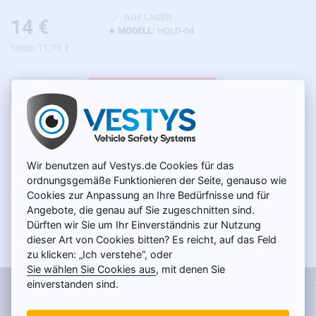
AUF LAGER
14 €
MODELL:
HOLD-04
Netto 11,76 €
IN DEN WARENKORB
PRODUKTBESCHREIBUNG
Wir benutzen auf Vestys.de Cookies für das
Die Rückspiegelhalterung ist für folgende
ordnungsgemäße Funktionieren der Seite, genauso wie
Fahrzeuge geeignet:
Cookies zur Anpassung an Ihre Bedürfnisse und für
Angebote, die genau auf Sie zugeschnitten sind.
Audi:
A1 (2013 - ),A3 (2014 - 2015), S3 (2014 - 2015), RS3
Dürften wir Sie um Ihr Einverständnis zur Nutzung
(2016), A4, S4, S5 (2012 - 2016), RS5 (2012 - 2015), A6 (2013 -
dieser Art von Cookies bitten? Es reicht, auf das Feld
2017), S6 (2013 - 2016), RS6 (2015 - 2016), A7 (2013 - 2018), S7
zu klicken: „Ich verstehe“, oder
(2013 - 2016), RS7, A8 (2014 - 2016), S8 (2014 - 2016), Q3
Sie wählen Sie Cookies aus
, mit denen Sie
(2012 - 2016), RSQ3 (2012 - 2015), Q5 (2013 - 2017), SQ5 (2014
einverstanden sind.
Informationen
- 2017), SQ7, R8 (2015)
Kontakt