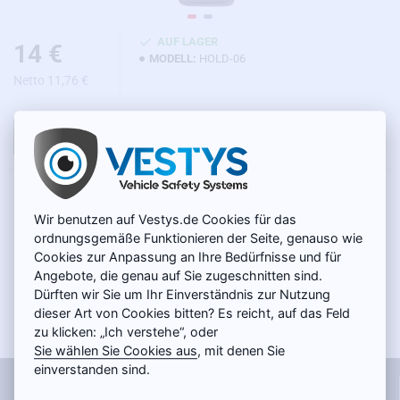
AUF LAGER
14 €
MODELL:
HOLD-06
Netto 11,76 €
IN DEN WARENKORB
PRODUKTBESCHREIBUNG
Wir benutzen auf Vestys.de Cookies für das
Die Rückspiegelhalterung ist für folgende
ordnungsgemäße Funktionieren der Seite, genauso wie
Cookies zur Anpassung an Ihre Bedürfnisse und für
Fahrzeuge geeignet:
Angebote, die genau auf Sie zugeschnitten sind.
Dürften wir Sie um Ihr Einverständnis zur Nutzung
Ford:
Transit (2007 - heute), Fiesta (2009 - 2014), Mondeo (2000
dieser Art von Cookies bitten? Es reicht, auf das Feld
- 2011), Focus, C-MAX, Eco Sport, S-Max
zu klicken: „Ich verstehe“, oder
Honda:
CR-V (2006 - 2012), Accord (2007 - ), Civic
Sie wählen Sie Cookies aus
, mit denen Sie
Hyundai:
i20 (2015 - ), i30 (2012 - ), ix20, ix35, ix55 (2008 - ),
einverstanden sind.
Sonata, Elantra, Santa Fe, Tucson (2015 - ), Veloster
Informationen
Chevrolet:
Epica (2012 - 2013), Cruze (2009 - 2016), Orlando