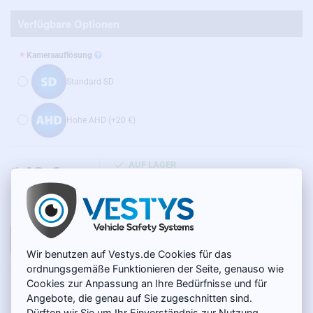
Verfügbare Optionen
Kameraauflösung
Standard SD
Hohe AHD
(+20 €)
AUF LAGER
140 €
MODELL:
BC-008
Netto 117,65 €
IN DEN WARENKORB
Wir benutzen auf Vestys.de Cookies für das
ordnungsgemäße Funktionieren der Seite, genauso wie
Cookies zur Anpassung an Ihre Bedürfnisse und für
PRODUKTBESCHREIBUNG
Angebote, die genau auf Sie zugeschnitten sind.
Dürften wir Sie um Ihr Einverständnis zur Nutzung