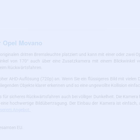
ür Opel Movano
 originalen dritten Bremsleuchte platziert und kann mit einer oder zwei
nkel von 170° auch über eine Zusatzkamera mit einem Blickwinkel v
beim Rückwärtsfahren.
her AHD-Auflösung (720p) an. Wenn Sie ein flüssigeres Bild mit vielen 
liegenden Objekte klarer erkennen und so eine ungewollte Kollision einfa
ür sicheres Rückwärtsfahren auch bei völliger Dunkelheit. Die Kamera 
 eine hochwertige Bildübertragung. Der Einbau der Kamera ist einfach, 
unserem Angebot.
gesamten EU.