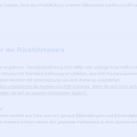
at beweist, dass das Produkt keine anderen elektrischen Geräte im Fahrz
er der Rückfahrkamera
en angeboten. Standardauflösung (SD) 488p oder analoge hohe Auflösun
 Monitor mit Standard-Auflösung anschließen, eine AHD-Kamera können 
 einen Monitor mit Unterstützung von AHD-Kameras anschließen.
os unterstützen die Anzeige von AHD-Kameras. Wenn Sie sich nicht siche
nden Sie sich an unseren technischen Support.
e:
amera besteht aus Glas, was eine genaue Bildwiedergabe und Beständigke
e Kamera erfasst nahezu den gesamten Parkbereich in einer Spanne von 