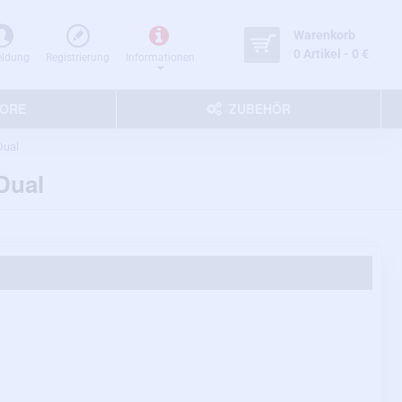
Warenkorb
0 Artikel - 0 €
ldung
Registrierung
Informationen
TORE
ZUBEHÖR
Dual
Dual