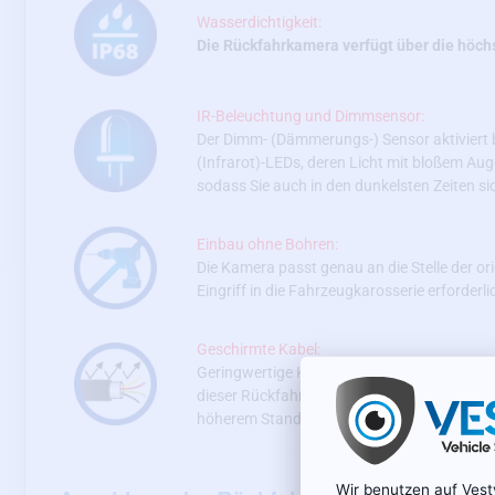
Wasserdichtigkeit:
Die Rückfahrkamera verfügt über die höch
IR-Beleuchtung und Dimmsensor:
Der Dimm- (Dämmerungs-) Sensor aktiviert be
(Infrarot)-LEDs, deren Licht mit bloßem Aug
sodass Sie auch in den dunkelsten Zeiten s
Einbau ohne Bohren:
Die Kamera passt genau an die Stelle der or
Eingriff in die Fahrzeugkarosserie erforderli
Geschirmte Kabel:
Geringwertige Kabel können zu fehlerhafter
dieser Rückfahrkamera sind hochwertige gesc
höherem Standard eliminieren Umgebungsstö
Wir benutzen auf Ves