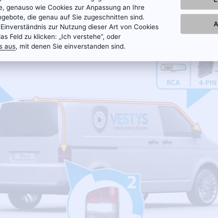
te, genauso wie Cookies zur Anpassung an Ihre
ngebote, die genau auf Sie zugeschnitten sind.
 Rückfahrkamera finden Sie in der Bedienungsanleitung, die der Rückfa
A
 Einverständnis zur Nutzung dieser Art von Cookies
das Feld zu klicken: „Ich verstehe“, oder
s aus
, mit denen Sie einverstanden sind.