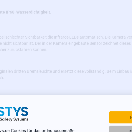
ste IP68-Wasserdichtigkeit
.
i schlechter Sichtbarkeit die Infrarot-LEDs automatisch. Die Kamera ver
e nicht sichtbar ist. Der in der Kamera eingebaute Sensor zeichnet dieses
icher zurückfahren können.
iginalen dritten Bremsleuchte und ersetzt diese vollständig. Beim Einbau 
ch.
 Videoübertragung führen (z. B. Flimmern, Streifen auf dem Monitor usw.
hirmte Kabel enthalten, die für eine lange Signalübertragung ausgelegt 
rungen und sorgen für ein qualitativ hochwertiges Bild.
tys.de Cookies für das ordnungsgemäße
E