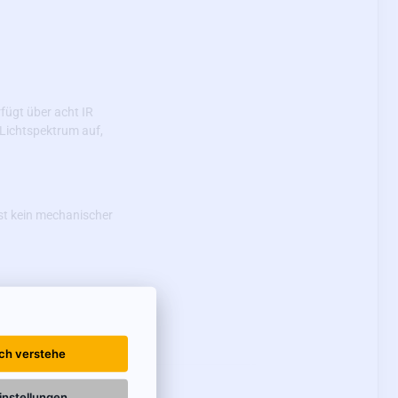
fügt über acht IR
 Lichtspektrum auf,
ist kein mechanischer
). Im Lieferumfang
sind. Diese Kabel mit
Ich verstehe
instellungen