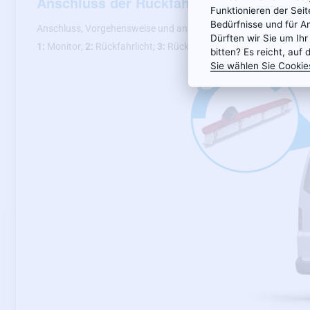
Anschluss der Rückfahrkamera
Funktionieren der Sei
Bedürfnisse und für A
Anschluss, Vorgehensweise und anschauliche Anschlusspläne der
Dürften wir Sie um Ihr
1:
Monitor;
2:
Rückfahrlicht;
3:
Rückfahrkamera
bitten? Es reicht, auf 
Sie wählen Sie Cookie