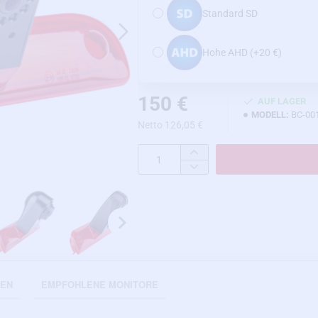
Standard SD
Hohe AHD
(+20 €)
150 €
AUF LAGER
MODELL:
BC-00
Netto 126,05 €
NEN
EMPFOHLENE MONITORE