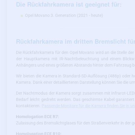
Die Rückfahrkamera ist geeignet für:
Opel Movano 3. Generation (2021 - heute)
Rückfahrkamera im dritten Bremslicht f
Die Rückfahrkamera für den Opel Movano wird an die Stelle der
der Hauptkamera mit IR-Nachtbeleuchtung und einem Blickwi
Anhängers und eines größeren Abstands hinter dem Fahrzeug 
Wir bieten die Kamera in Standard-SD-Auflösung (488p) oder ho
Kamera. Dank einer detaillierteren Darstellung können Sie die um
Der Nachtmodus der Kamera sorgt zusammen mit Infrarot-LEDs f
Bedarf leicht gedreht werden. Das geschirmte Kabel garantiert
kontaktieren.
Passende Monitore für die Kamera finden Sie in 
Homologation ECE R7:
Zulassung des Bremslichtglases für den Straßenverkehr in der 
Homologation ECE R10: