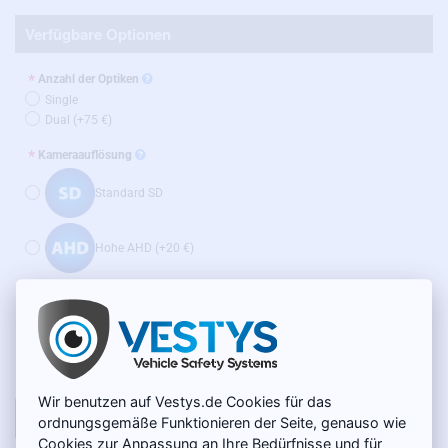
Verfügbare Optionen
Anzahl der Optiken
Single
Dual
(+75 €)
Kameraauflösung
Standard SD
Hohe AHD
(+20 €)
AUF LAGER
150 €
MODELL:
BC-001-O
Netto 126,05 €
Wir benutzen auf Vestys.de Cookies für das
IN DEN WARENKORB
ordnungsgemäße Funktionieren der Seite, genauso wie
Cookies zur Anpassung an Ihre Bedürfnisse und für