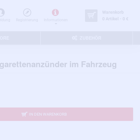
Warenkorb
0 Artikel - 0 €
ldung
Registrierung
Informationen
TORE
ZUBEHÖR
igarettenanzünder im Fahrzeug
IN DEN WARENKORB