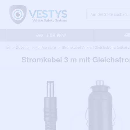
Auf
der
Seite
FÜR PKW
suchen...
home
Zubehör
Für Monitore
Stromkabel 3 m mit Gleichstromstecker 
Stromkabel 3 m mit Gleichstr