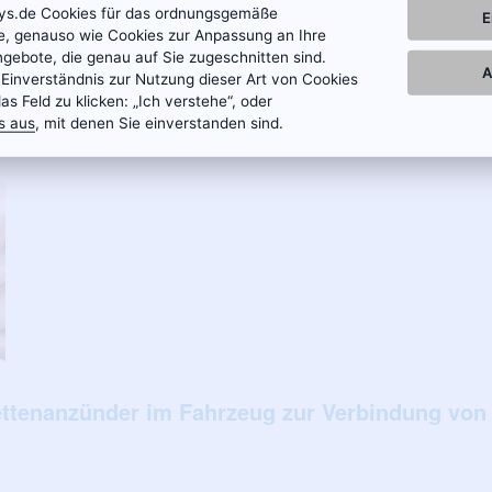
ch mit dem Stromkabel an den Zigarettenanzünder im Fahrzeug anschließe
tys.de Cookies für das ordnungsgemäße
E
zu erreichen und anzuschließen. Der Hauptvorteil dieser Verkabelung be
te, genauso wie Cookies zur Anpassung an Ihre
uern können, der über den Zigarettenanzünder im Fahrzeug mit Strom ver
ngebote, die genau auf Sie zugeschnitten sind.
A
 Einverständnis zur Nutzung dieser Art von Cookies
g platziert haben, schließen Sie ihn einfach an den Gleichstromsteck
das Feld zu klicken: „Ich verstehe“, oder
 Wir empfehlen, das Stromkabel mit Klammern, Halterungen oder Klebeban
s aus
, mit denen Sie einverstanden sind.
ttenanzünder im Fahrzeug zur Verbindung von