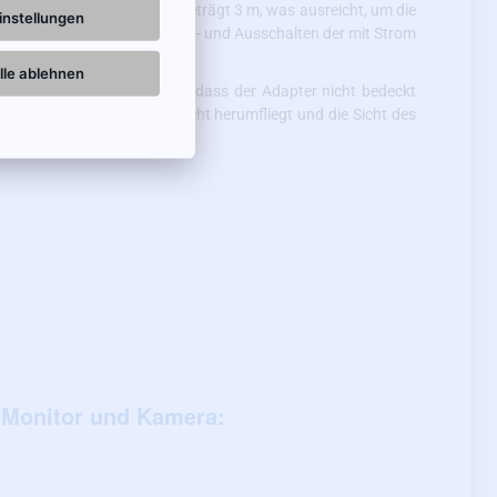
n. Die Länge des Kabels beträgt 3 m, was ausreicht, um die
instellungen
steht darin, dass Sie das Ein- und Ausschalten der mit Strom
sorgt wird.
lle ablehnen
er an. Vergessen Sie nicht, dass der Adapter nicht bedeckt
d zu sichern, damit es nicht herumfliegt und die Sicht des
 Monitor und Kamera: