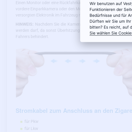
Einen Monitor oder eine Rückfahrkamera können Sie ganz einfa
Wir benutzen auf Ves
vordere Einparkkamera oder den Monitor für die Rückfahrkamera 
Funktionieren der Sei
versorgten Elektronik im Fahrzeug mit der Taste am Stecker ste
Bedürfnisse und für A
Dürften wir Sie um Ihr
HINWEIS:
Nachdem Sie die Kamera oder den Monitor im Fahrzeu
bitten? Es reicht, auf 
werden darf, da sonst Überhitzungs- und Brandgefahr besteht.
Sie wählen Sie Cookie
Fahrers behindert.
Stromkabel zum Anschluss an den Zigare
für Pkw
für Lkw