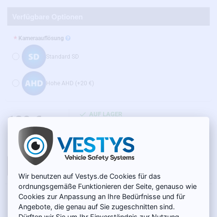
Verfügbare Optionen
Kameraauflösung
Standard SD
Hohe AHD
(+20 €)
AUF LAGER
130 €
MODELL:
BC-018
Netto 109,24 €
IN DEN WARENKORB
Wir benutzen auf Vestys.de Cookies für das
ordnungsgemäße Funktionieren der Seite, genauso wie
Cookies zur Anpassung an Ihre Bedürfnisse und für
PRODUKTBESCHREIBUNG
Angebote, die genau auf Sie zugeschnitten sind.
Dürften wir Sie um Ihr Einverständnis zur Nutzung