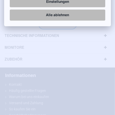
Einstellungen
geeignet:
Alle ablehnen
C4 Aircross (2010 - 2017)
bei gleichen Abmessungen auch andere Modelle
TECHNISCHE INFORMATIONEN
MONITORE
ZUBEHÖR
Informationen
Kontakt
Häufig gestellte Fragen
Warum bei uns einkaufen
Versand und Zahlung
Empfehlung:
Bitte messen Sie vor dem Kauf die Abmessungen
So kaufen Sie ein
Ihrer Nummernschildbeleuchtung und vergleichen Sie diese mit