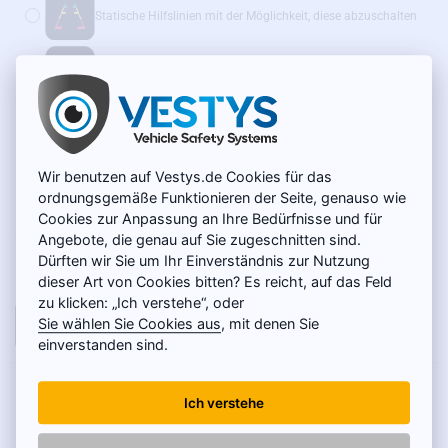
Statische Hilfslinien mit der Möglichkeit, diese abzuschalten
Dynamische Hilfslinien
(+14 €)
Wir empfehlen außerdem:
WLAN-Adapter für Funkübertragung – SONDERPREIS
(+39 €)
Wir benutzen auf Vestys.de Cookies für das
ordnungsgemäße Funktionieren der Seite, genauso wie
Cookies zur Anpassung an Ihre Bedürfnisse und für
AUF LAGER
49 €
MODELL:
SC-120-O
Angebote, die genau auf Sie zugeschnitten sind.
Dürften wir Sie um Ihr Einverständnis zur Nutzung
Netto 41,18 €
dieser Art von Cookies bitten? Es reicht, auf das Feld
zu klicken: „Ich verstehe“, oder
Sie wählen Sie Cookies aus
, mit denen Sie
IN DEN WARENKORB
einverstanden sind.
PRODUKTBESCHREIBUNG
Ich verstehe
Die Kamera ist für folgende Citroen-Modelle