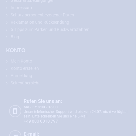
Geschäftsbedingungen
dem gewählten Modell.
Impressum
Schutz personenbezogener Daten
Reklamation und Rücksendung
Rückfahrkamera für Citroen C4 Aircross
5 Tipps zum Parken und Rückwärtsfahren
Blog
Die Rückfahrkamera für Citroen C4 Aircross
passt genau an die
Stelle Ihrer Nummernschildbeleuchtung. Der Einbau ist einfach und
KONTO
erfolgt ohne mechanische Beschädigung der Fahrzeugkarosserie.
Nach dem Einbau dient die Kamera auch als vollwertige
Mein Konto
Nummernschildbeleuchtung.
Konto erstellen
Sie bauen
die Rückfahrkamera ein und
schließen sie gemäß der
Anmeldung
detaillierten, aber einfachen Anleitung
, die Sie im Paket finden,
an
Seitenübersicht
den Monitor an.
Die Kamera
verfügt über einen vierpoligen Mini-
Anschluss mit einem Durchmesser von nur 6 mm,
sodass Sie sie
ganz einfach durch die Karosserie stecken können. Nach dem
Rufen Sie uns an:
Einlegen des Rückwärtsgangs werden die Kamera und der Monitor
Mo - Fr: 8:00 - 16:00
Unser telefonischer Support wird bis zum 24.07. nicht verfügbar
sofort automatisch aktiviert und Sie können damit sicher
sein. Bitte schreiben Sie uns eine E-Mail.
einparken.
+49 800 0010 797
Zur Grundausstattung der Kamera gehören statische
E-mail: