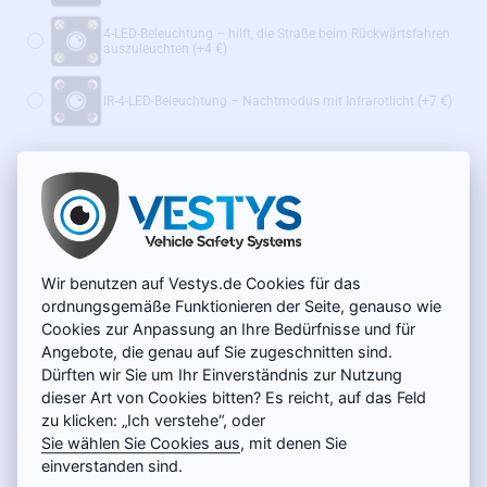
4-LED-Beleuchtung – hilft, die Straße beim Rückwärtsfahren
auszuleuchten
(+4 €)
IR-4-LED-Beleuchtung – Nachtmodus mit Infrarotlicht
(+7 €)
Einfacheres Parken:
Statische Hilfslinien mit der Möglichkeit, diese abzuschalten
Dynamische Hilfslinien
(+14 €)
Wir benutzen auf Vestys.de Cookies für das
ordnungsgemäße Funktionieren der Seite, genauso wie
Wir empfehlen außerdem:
Cookies zur Anpassung an Ihre Bedürfnisse und für
WLAN-Adapter für Funkübertragung – SONDERPREIS
Angebote, die genau auf Sie zugeschnitten sind.
(+39 €)
Dürften wir Sie um Ihr Einverständnis zur Nutzung
dieser Art von Cookies bitten? Es reicht, auf das Feld
zu klicken: „Ich verstehe“, oder
AUF LAGER
49 €
MODELL:
SC-014
Sie wählen Sie Cookies aus
, mit denen Sie
einverstanden sind.
Netto 41,18 €