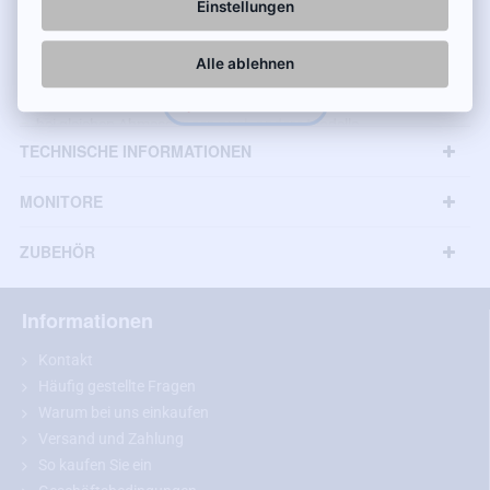
Einstellungen
geeignet:
Alle ablehnen
ES (2006 - 2012)
IS (2005 - 2013)
bei gleichen Abmessungen auch andere Modelle
TECHNISCHE INFORMATIONEN
MONITORE
ZUBEHÖR
Informationen
Kontakt
Häufig gestellte Fragen
Warum bei uns einkaufen
Versand und Zahlung
So kaufen Sie ein
Empfehlung:
Bitte messen Sie vor dem Kauf die Abmessungen