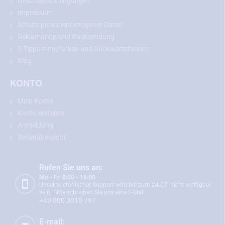
Geschäftsbedingungen
Ihrer Nummernschildbeleuchtung und vergleichen Sie diese mit
Impressum
dem gewählten Modell.
Schutz personenbezogener Daten
Reklamation und Rücksendung
5 Tipps zum Parken und Rückwärtsfahren
Rückfahrkamera für Lexus ES und IS
Blog
Die Rückfahrkamera für Lexus ES und IS
passt genau an die Stelle
KONTO
Ihrer Nummernschildbeleuchtung. Der Einbau ist einfach und
erfolgt ohne mechanische Beschädigung der Fahrzeugkarosserie.
Mein Konto
Nach dem Einbau dient die Kamera auch als vollwertige
Konto erstellen
Nummernschildbeleuchtung.
Anmeldung
Sie bauen
die Rückfahrkamera ein und
schließen sie gemäß der
Seitenübersicht
detaillierten, aber einfachen Anleitung
, die Sie im Paket finden,
an
den Monitor an.
Die Kamera
verfügt über einen vierpoligen Mini-
Rufen Sie uns an:
Anschluss mit einem Durchmesser von nur 6 mm,
sodass Sie sie
ganz einfach durch die Karosserie stecken können. Nach dem
Mo - Fr: 8:00 - 16:00
Unser telefonischer Support wird bis zum 24.07. nicht verfügbar
Einlegen des Rückwärtsgangs werden die Kamera und der Monitor
sein. Bitte schreiben Sie uns eine E-Mail.
sofort automatisch aktiviert und Sie können damit sicher
+49 800 0010 797
einparken.
E-mail: