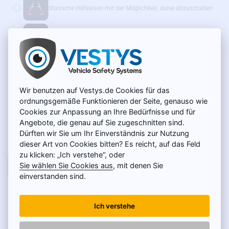
Statische Hilfslinien mit der Möglichkeit, diese abzuschalten
Dynamische Hilfslinien
(+14 €)
Wir empfehlen außerdem:
WLAN-Adapter für Funkübertragung – SONDERPREIS
(+39 €)
Wir benutzen auf Vestys.de Cookies für das
ordnungsgemäße Funktionieren der Seite, genauso wie
Cookies zur Anpassung an Ihre Bedürfnisse und für
AUF LAGER
49 €
MODELL:
SC-041-L
Angebote, die genau auf Sie zugeschnitten sind.
Dürften wir Sie um Ihr Einverständnis zur Nutzung
Netto 41,18 €
dieser Art von Cookies bitten? Es reicht, auf das Feld
zu klicken: „Ich verstehe“, oder
Sie wählen Sie Cookies aus
, mit denen Sie
IN DEN WARENKORB
einverstanden sind.
PRODUKTBESCHREIBUNG
Ich verstehe
Die Kamera ist für folgende Lexus-Modelle