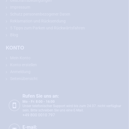
Geschäftsbedingungen
Impressum
Schutz personenbezogener Daten
Empfehlung:
Bitte messen Sie vor dem Kauf die Abmessungen
Reklamation und Rücksendung
Ihrer Nummernschildbeleuchtung und vergleichen Sie diese mit
5 Tipps zum Parken und Rückwärtsfahren
dem gewählten Modell.
Blog
KONTO
Rückfahrkamera für Lexus ES, GS, IS, LS,
Mein Konto
RX
Konto erstellen
Anmeldung
Die Rückfahrkamera für Lexus ES, GS, IS, LS, RX
passt genau an
die Stelle Ihrer Nummernschildbeleuchtung. Der Einbau ist einfach
Seitenübersicht
und erfolgt ohne mechanische Beschädigung der
Fahrzeugkarosserie. Nach dem Einbau dient die Kamera auch als
Rufen Sie uns an:
vollwertige Nummernschildbeleuchtung.
Mo - Fr: 8:00 - 16:00
Unser telefonischer Support wird bis zum 24.07. nicht verfügbar
Sie bauen
die Rückfahrkamera ein und
schließen sie gemäß der
sein. Bitte schreiben Sie uns eine E-Mail.
detaillierten, aber einfachen Anleitung
, die Sie im Paket finden,
an
+49 800 0010 797
den Monitor an.
Die Kamera
verfügt über einen vierpoligen Mini-
Anschluss mit einem Durchmesser von nur 6 mm,
sodass Sie sie
E-mail: