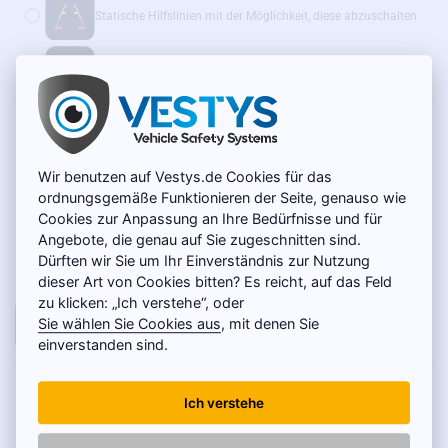
Statische Hilfslinien mit der Möglichkeit, diese abzuschalten
Dynamische Hilfslinien
(+14 €)
Wir empfehlen außerdem:
WLAN-Adapter für Funkübertragung – SONDERPREIS
(+39 €)
Wir benutzen auf Vestys.de Cookies für das
ordnungsgemäße Funktionieren der Seite, genauso wie
Cookies zur Anpassung an Ihre Bedürfnisse und für
AUF LAGER
49 €
MODELL:
SC-042-O
Angebote, die genau auf Sie zugeschnitten sind.
Dürften wir Sie um Ihr Einverständnis zur Nutzung
Netto 41,18 €
dieser Art von Cookies bitten? Es reicht, auf das Feld
zu klicken: „Ich verstehe“, oder
Sie wählen Sie Cookies aus
, mit denen Sie
IN DEN WARENKORB
einverstanden sind.
PRODUKTBESCHREIBUNG
Ich verstehe
Die Kamera ist für folgende Lexus-Modelle