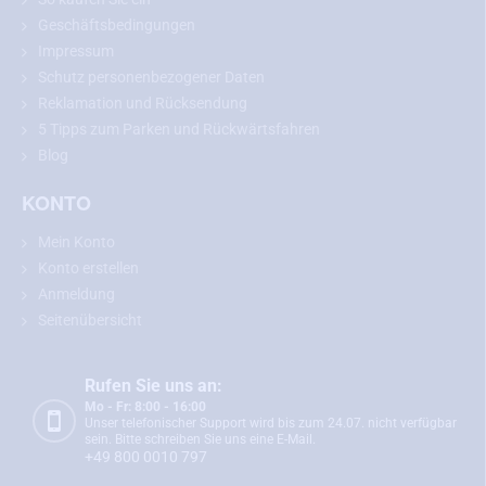
Geschäftsbedingungen
Impressum
Schutz personenbezogener Daten
Empfehlung:
Bitte messen Sie vor dem Kauf die Abmessungen
Reklamation und Rücksendung
Ihrer Nummernschildbeleuchtung und vergleichen Sie diese mit
5 Tipps zum Parken und Rückwärtsfahren
dem gewählten Modell.
Blog
KONTO
Rückfahrkamera für Mercedes-Benz C, E, CL,
Mein Konto
S, CLK-Klasse
Konto erstellen
Anmeldung
Die Rückfahrkamera für Mercedes-Benz C, E, CL, S, CLK-Klasse
passt genau an die Stelle Ihrer Nummernschildbeleuchtung. Der
Seitenübersicht
Einbau ist einfach und erfolgt ohne mechanische Beschädigung
der Fahrzeugkarosserie. Nach dem Einbau dient die Kamera auch
Rufen Sie uns an:
als vollwertige Nummernschildbeleuchtung.
Mo - Fr: 8:00 - 16:00
Unser telefonischer Support wird bis zum 24.07. nicht verfügbar
Sie bauen
die Rückfahrkamera ein und
schließen sie gemäß der
sein. Bitte schreiben Sie uns eine E-Mail.
detaillierten, aber einfachen Anleitung
, die Sie im Paket finden,
an
+49 800 0010 797
den Monitor an.
Die Kamera
verfügt über einen vierpoligen Mini-