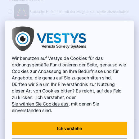
Einfacheres Parken:
Statische Hilfslinien mit der Möglichkeit, diese abzuschalten
Dynamische Hilfslinien
(+14 €)
Wir empfehlen außerdem:
WLAN-Adapter für Funkübertragung – SONDERPREIS
Wir benutzen auf Vestys.de Cookies für das
(+39 €)
ordnungsgemäße Funktionieren der Seite, genauso wie
Cookies zur Anpassung an Ihre Bedürfnisse und für
AUF LAGER
49 €
Angebote, die genau auf Sie zugeschnitten sind.
MODELL:
SC-052-O
Dürften wir Sie um Ihr Einverständnis zur Nutzung
Netto 41,18 €
dieser Art von Cookies bitten? Es reicht, auf das Feld
zu klicken: „Ich verstehe“, oder
Sie wählen Sie Cookies aus
, mit denen Sie
IN DEN WARENKORB
einverstanden sind.
PRODUKTBESCHREIBUNG
Ich verstehe