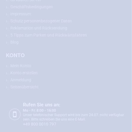
Geschäftsbedingungen
Impressum
Schutz personenbezogener Daten
Reklamation und Rücksendung
5 Tipps zum Parken und Rückwärtsfahren
Empfehlung:
Bitte messen Sie vor dem Kauf die Abmessungen
Blog
Ihrer Nummernschildbeleuchtung und vergleichen Sie diese mit
dem gewählten Modell.
KONTO
Mein Konto
Konto erstellen
Rückfahrkamera für Mercedes-Benz A, C,
Anmeldung
GLA, GLC, ML, SLK und Vito
Seitenübersicht
Die Rückfahrkamera für Mercedes-Benz A, C, GLA, GLC, ML, SLK
und Vito
passt genau an die Stelle Ihrer
Rufen Sie uns an:
Nummernschildbeleuchtung. Der Einbau ist einfach und erfolgt
Mo - Fr: 8:00 - 16:00
ohne mechanische Beschädigung der Fahrzeugkarosserie. Nach
Unser telefonischer Support wird bis zum 24.07. nicht verfügbar
dem Einbau dient die Kamera auch als vollwertige
sein. Bitte schreiben Sie uns eine E-Mail.
+49 800 0010 797
Nummernschildbeleuchtung.