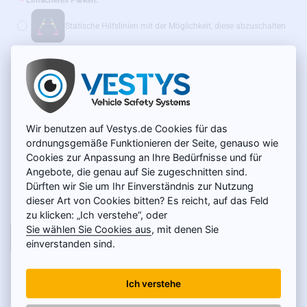
Einfacheres Parken:
Statische Hilfslinien mit der Möglichkeit, diese abzuschalten
Dynamische Hilfslinien
(+14 €)
Wir empfehlen außerdem:
WLAN-Adapter für Funkübertragung – SONDERPREIS
Wir benutzen auf Vestys.de Cookies für das
(+39 €)
ordnungsgemäße Funktionieren der Seite, genauso wie
Cookies zur Anpassung an Ihre Bedürfnisse und für
AUF LAGER
49 €
Angebote, die genau auf Sie zugeschnitten sind.
MODELL:
SC-107-L
Dürften wir Sie um Ihr Einverständnis zur Nutzung
Netto 41,18 €
dieser Art von Cookies bitten? Es reicht, auf das Feld
zu klicken: „Ich verstehe“, oder
Sie wählen Sie Cookies aus
, mit denen Sie
IN DEN WARENKORB
einverstanden sind.
PRODUKTBESCHREIBUNG
Ich verstehe