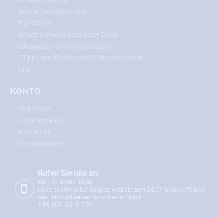
Geschäftsbedingungen
Impressum
Schutz personenbezogener Daten
Reklamation und Rücksendung
5 Tipps zum Parken und Rückwärtsfahren
Blog
KONTO
Empfehlung:
Bitte messen Sie vor dem Kauf die Abmessungen
Mein Konto
Ihrer Nummernschildbeleuchtung und vergleichen Sie diese mit
Konto erstellen
dem gewählten Modell.
Anmeldung
Seitenübersicht
Rückfahrkamera für Peugeot 206, 207, 307,
308 und andere
Rufen Sie uns an:
Mo - Fr: 8:00 - 16:00
Unser telefonischer Support wird bis zum 24.07. nicht verfügbar
Die Rückfahrkamera für Peugeot 206, 207, 307, 308 und andere
sein. Bitte schreiben Sie uns eine E-Mail.
passt genau an die Stelle Ihrer Nummernschildbeleuchtung. Der
+49 800 0010 797
Einbau ist einfach und erfolgt ohne mechanische Beschädigung