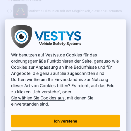
Einfacheres Parken:
Statische Hilfslinien mit der Möglichkeit, diese abzuschalten
Dynamische Hilfslinien
(+14 €)
Wir empfehlen außerdem:
WLAN-Adapter für Funkübertragung – SONDERPREIS
Wir benutzen auf Vestys.de Cookies für das
(+39 €)
ordnungsgemäße Funktionieren der Seite, genauso wie
Cookies zur Anpassung an Ihre Bedürfnisse und für
AUF LAGER
49 €
Angebote, die genau auf Sie zugeschnitten sind.
MODELL:
SC-009-O
Dürften wir Sie um Ihr Einverständnis zur Nutzung
Netto 41,18 €
dieser Art von Cookies bitten? Es reicht, auf das Feld
zu klicken: „Ich verstehe“, oder
Sie wählen Sie Cookies aus
, mit denen Sie
IN DEN WARENKORB
einverstanden sind.
PRODUKTBESCHREIBUNG
Ich verstehe