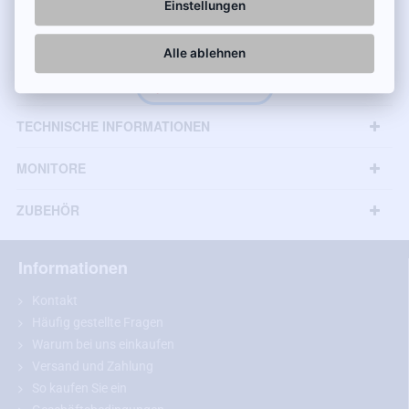
Einstellungen
geeignet:
Alle ablehnen
Leon 3. (2013 - heute)
bei gleichen Abmessungen auch andere Modelle
TECHNISCHE INFORMATIONEN
MONITORE
ZUBEHÖR
Informationen
Kontakt
Häufig gestellte Fragen
Warum bei uns einkaufen
Versand und Zahlung
Empfehlung:
Bitte messen Sie vor dem Kauf die Abmessungen
So kaufen Sie ein
Ihrer Nummernschildbeleuchtung und vergleichen Sie diese mit