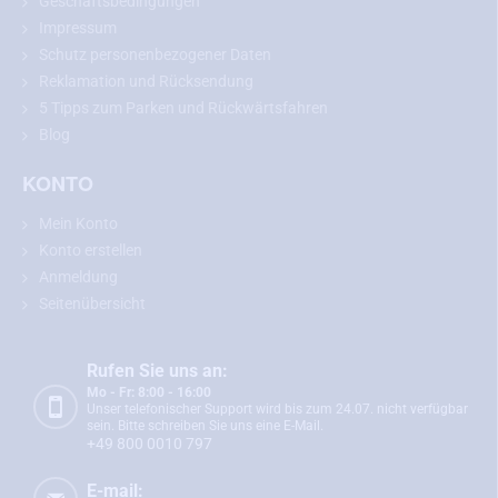
Geschäftsbedingungen
dem gewählten Modell.
Impressum
Schutz personenbezogener Daten
Reklamation und Rücksendung
Rückfahrkamera für Seat Leon 3
5 Tipps zum Parken und Rückwärtsfahren
Blog
Die Rückfahrkamera für Seat Leon 3
passt genau an die Stelle
Ihrer Nummernschildbeleuchtung. Der Einbau ist einfach und
KONTO
erfolgt ohne mechanische Beschädigung der Fahrzeugkarosserie.
Nach dem Einbau dient die Kamera auch als vollwertige
Mein Konto
Nummernschildbeleuchtung.
Konto erstellen
Sie bauen
die Rückfahrkamera ein und
schließen sie gemäß der
Anmeldung
detaillierten, aber einfachen Anleitung
, die Sie im Paket finden,
an
Seitenübersicht
den Monitor an.
Die Kamera
verfügt über einen vierpoligen Mini-
Anschluss mit einem Durchmesser von nur 6 mm,
sodass Sie sie
ganz einfach durch die Karosserie stecken können. Nach dem
Rufen Sie uns an:
Einlegen des Rückwärtsgangs werden die Kamera und der Monitor
Mo - Fr: 8:00 - 16:00
Unser telefonischer Support wird bis zum 24.07. nicht verfügbar
sofort automatisch aktiviert und Sie können damit sicher
sein. Bitte schreiben Sie uns eine E-Mail.
einparken.
+49 800 0010 797
Zur Grundausstattung der Kamera gehören statische
E-mail: