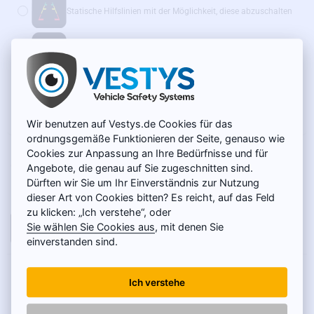
Statische Hilfslinien mit der Möglichkeit, diese abzuschalten
Dynamische Hilfslinien
(+14 €)
Wir empfehlen außerdem:
WLAN-Adapter für Funkübertragung – SONDERPREIS
(+39 €)
Wir benutzen auf Vestys.de Cookies für das
ordnungsgemäße Funktionieren der Seite, genauso wie
Cookies zur Anpassung an Ihre Bedürfnisse und für
AUF LAGER
49 €
MODELL:
SC-068
Angebote, die genau auf Sie zugeschnitten sind.
Dürften wir Sie um Ihr Einverständnis zur Nutzung
Netto 41,18 €
dieser Art von Cookies bitten? Es reicht, auf das Feld
zu klicken: „Ich verstehe“, oder
Sie wählen Sie Cookies aus
, mit denen Sie
IN DEN WARENKORB
einverstanden sind.
PRODUKTBESCHREIBUNG
Ich verstehe
Die Kamera ist für folgende Seat-Modelle