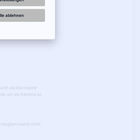
lle ablehnen
era
auch bei sehr
urch die Karosserie
nde, um die Kamera an
rzeugkarosserie nicht