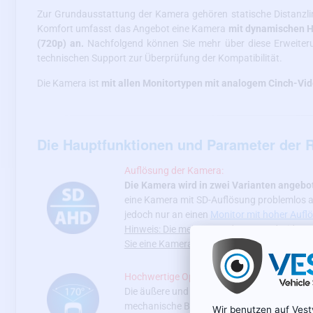
Zur Grundausstattung der Kamera gehören statische Distanzlin
Komfort umfasst das Angebot eine Kamera
mit dynamischen H
(720p) an.
Nachfolgend können Sie mehr über diese Erweiter
technischen Support zur Überprüfung der Kompatibilität.
Die Kamera ist
mit allen Monitortypen mit analogem Cinch-Vi
Die Hauptfunktionen und Parameter der 
Auflösung der Kamera:
Die Kamera wird in zwei Varianten angebo
eine Kamera mit SD-Auflösung problemlos a
jedoch nur an einen
Monitor mit hoher Aufl
Hinweis: Die meisten modernen Android-Radi
Sie eine Kamera mit SD-Auflösung oder wen
Hochwertige Optik und Weitwinkelabdeckun
Die äußere und innere
Linse der Rückfahrk
mechanische Beschädigungen gewährleiste
Wir benutzen auf Ves