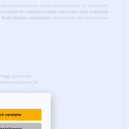
 Sie rückwärts fahren, besser einzuschätzen. Für noch mehr
in Standard-SD-Auflösung (488p) oder hoher AHD-Auflösung
) Radio/Display anschließen
, kontaktieren Sie bitte unseren
 720p.
Sie können
AHD-Kamera können Sie
 sicher sind, wählen
Ich verstehe
dsfähigkeit gegen
kungswinkel von bis
instellungen