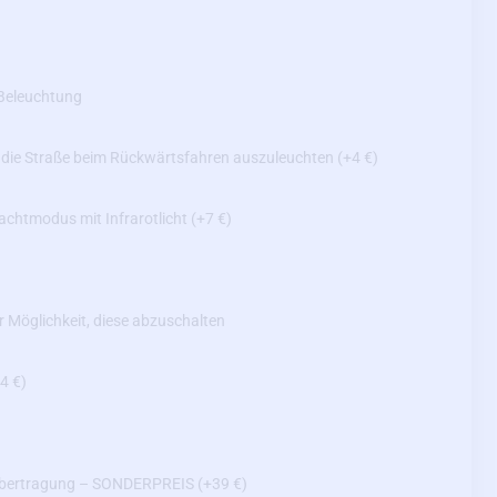
Beleuchtung
, die Straße beim Rückwärtsfahren auszuleuchten
(+4 €)
achtmodus mit Infrarotlicht
(+7 €)
er Möglichkeit, diese abzuschalten
4 €)
übertragung – SONDERPREIS
(+39 €)