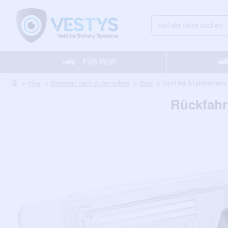
Auf
der
Seite
FÜR PKW
suchen...
home
Pkw
Kameras nach Automarken
Opel
Opel Rückfahrkamera -
Rückfahr