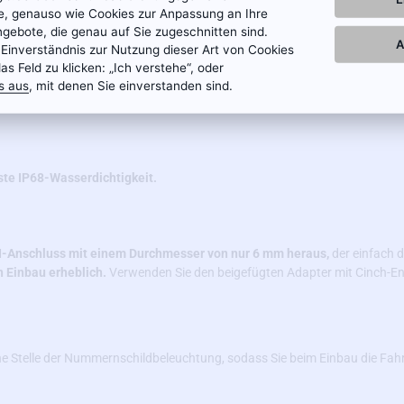
te, genauso wie Cookies zur Anpassung an Ihre
ngebote, die genau auf Sie zugeschnitten sind.
A
 Einverständnis zur Nutzung dieser Art von Cookies
das Feld zu klicken: „Ich verstehe“, oder
ken Sensors, hochwertiger Optik und moderner Technologie kann die Kam
s aus
, mit denen Sie einverstanden sind.
ein Bild
wiedergeben.
ste IP68-Wasserdichtigkeit.
NI-Anschluss mit einem Durchmesser von nur 6 mm heraus,
der einfach d
n Einbau erheblich.
Verwenden Sie den beigefügten Adapter mit Cinch-E
e Stelle der Nummernschildbeleuchtung, sodass Sie beim Einbau die Fah