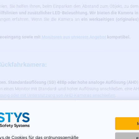
ien. Sie helfen Ihnen, beim Einparken den Abstand zum Objekt, zu dem
ilfslinien und zusätzlicher LED-Beleuchtung. Wir bieten die Kamera 
ungen erfahren. Wenn Sie die Kamera an
ein werkseitiges (originales
deoeingang sowie mit
Monitoren aus unserem Angebot
kompatibel.
Rückfahrkamera:
ten. Standardauflösung (SD) 488p oder hohe analoge Auflösung (AHD)
n einen Monitor mit Standard- und hoher Auflösung anschließen, eine 
ösung oder mit Unterstützung von AHD-Kameras anschließen
.
os unterstützen Kameras mit AHD-Auflösung, wenn Sie sich jedoch nicht
den Sie sich an unseren technischen Support.
g:
amera besteht aus Glas
, was eine genaue Bildwiedergabe und Widerstan
t.
Die Kamera erfasst fast den gesamten Parkbereich mit einem Abdec
tys.de Cookies für das ordnungsgemäße
E