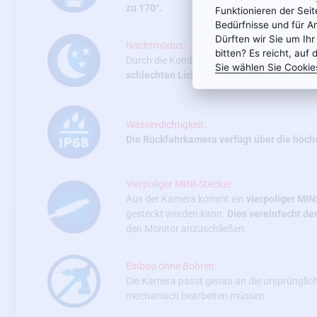
zu 170°.
Funktionieren der Sei
Bedürfnisse und für A
Dürften wir Sie um Ihr
Nachtmodus:
bitten? Es reicht, auf 
Durch die Kombination eines leistungsstar
Sie wählen Sie Cookie
schlechten Lichtverhältnissen (ab 0,1 Lux) 
Wasserdichtigkeit:
Die Rückfahrkamera verfügt über die höch
Vierpoliger MINI-Stecker:
Aus der Kamera kommt ein
vierpoliger MI
gesteckt werden kann.
Dies vereinfacht de
den Monitor anzuschließen.
Einbau ohne Bohren:
Die Kamera passt genau an die ursprünglich
mechanisch bearbeiten müssen.