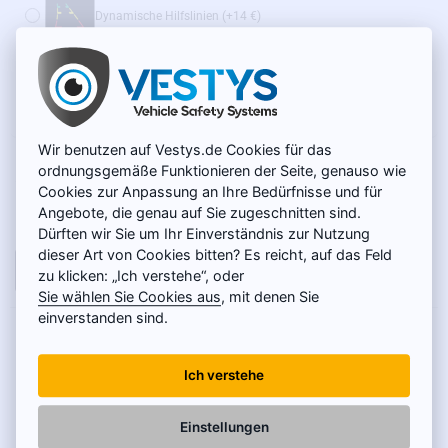
Dynamische Hilfslinien
(+14 €)
Wir empfehlen außerdem:
WLAN-Adapter für Funkübertragung – SONDERPREIS
(+39 €)
Wir benutzen auf Vestys.de Cookies für das
AUF LAGER
32 €
ordnungsgemäße Funktionieren der Seite, genauso wie
MODELL:
UC-005
Cookies zur Anpassung an Ihre Bedürfnisse und für
Netto 26,89 €
Angebote, die genau auf Sie zugeschnitten sind.
Dürften wir Sie um Ihr Einverständnis zur Nutzung
dieser Art von Cookies bitten? Es reicht, auf das Feld
IN DEN WARENKORB
zu klicken: „Ich verstehe“, oder
Sie wählen Sie Cookies aus
, mit denen Sie
einverstanden sind.
PRODUKTBESCHREIBUNG
Ich verstehe
Versenkte Rückfahrkamera UNI-DRILL:
Einstellungen
passend für alle Fahrzeugtypen mit europäischem