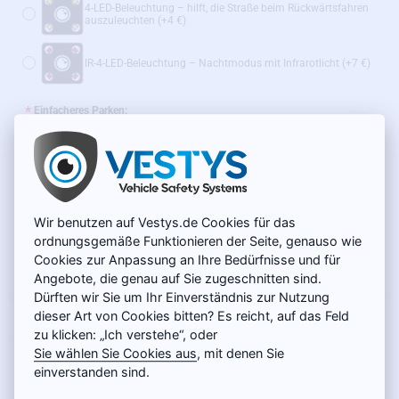
4-LED-Beleuchtung – hilft, die Straße beim Rückwärtsfahren
auszuleuchten
(+4 €)
IR-4-LED-Beleuchtung – Nachtmodus mit Infrarotlicht
(+7 €)
Einfacheres Parken:
Statische Hilfslinien mit der Möglichkeit, diese abzuschalten
Dynamische Hilfslinien
(+14 €)
Wir benutzen auf Vestys.de Cookies für das
Wir empfehlen außerdem:
ordnungsgemäße Funktionieren der Seite, genauso wie
Cookies zur Anpassung an Ihre Bedürfnisse und für
WLAN-Adapter für Funkübertragung – SONDERPREIS
Angebote, die genau auf Sie zugeschnitten sind.
(+39 €)
Dürften wir Sie um Ihr Einverständnis zur Nutzung
dieser Art von Cookies bitten? Es reicht, auf das Feld
AUF LAGER
49 €
zu klicken: „Ich verstehe“, oder
MODELL:
SC-044
Sie wählen Sie Cookies aus
, mit denen Sie
Netto 41,18 €
einverstanden sind.